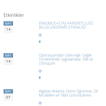
Etkinlikler
ERASMUS+STAJ HAREKETLİLİĞİ
MAY
BİLGİLENDİRME ETKİNLİĞİ
14
Operasyondan Geleceğe: Sağlık
MAY
Yönetiminde Uygulamalar, Etik ve
14
Dönüşüm
Algıdan Anlama: Derin Öğrenme, Dil
MAY
Modelleri ve Tıbbi Görüntüleme
07