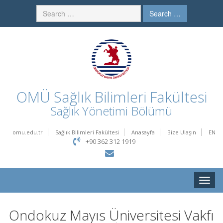
Search …
OMÜ
Sağlık Bilimleri Fakültesi
Sağlık Yönetimi Bölümü
omu.edu.tr
Sağlık Bilimleri Fakültesi
Anasayfa
Bize Ulaşın
EN
+90 362 312 1919
Toggle
naviga
Ondokuz Mayıs Üniversitesi Vakfı