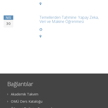
Temellerden Tahmine: Yapay Zeka,
NIS
Veri ve Makine Öğrenmesi
30
Bağlantılar
Akademik Takvim
OMÜ Ders Kataloğu