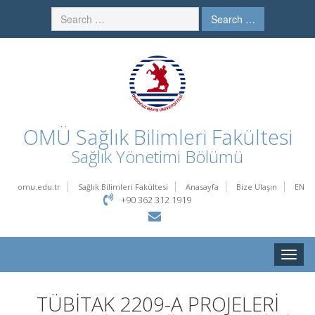
Search …
OMÜ
Sağlık Bilimleri Fakültesi
Sağlık Yönetimi Bölümü
omu.edu.tr
Sağlık Bilimleri Fakültesi
Anasayfa
Bize Ulaşın
EN
+90 362 312 1919
Toggle
naviga
TÜBİTAK 2209-A PROJELERİ